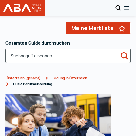
SEARCH
MOB
WORK in AUSTRIA
Zum Inhalt
Meine Merkliste
Gesamten Guide durchsuchen
Sea
Österreich (gesamt)
Bildung in Österreich
Duale Berufsausbildung