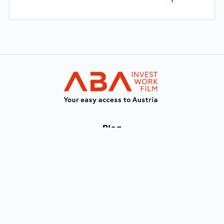
Zur Hauptnavigation
WORK in AUST
Blog
Eventkalender
Immiguide
Downloads