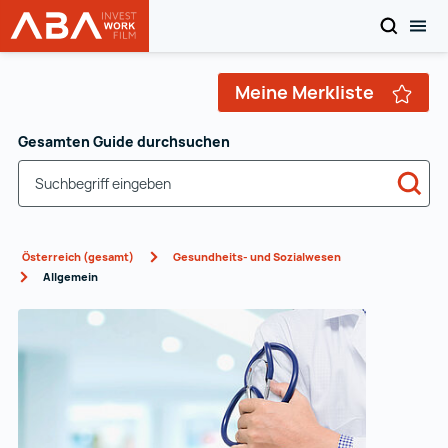
SEARCH
MOB
WORK in AUSTRIA
Zum Inhalt
Meine Merkliste
Gesamten Guide durchsuchen
Sea
Österreich (gesamt)
Gesundheits- und Sozialwesen
Allgemein