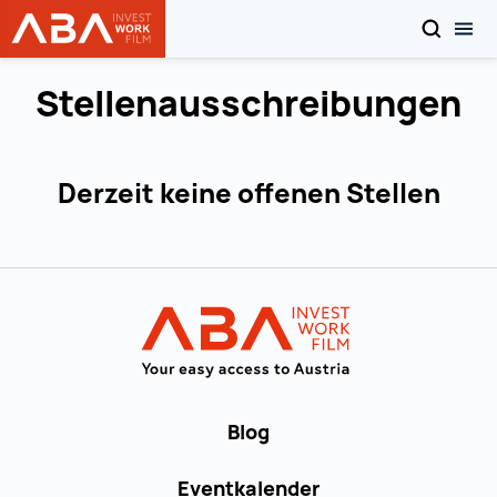
SEARCH
MOB
WORK in AUSTRIA
Zum Inhalt
Stellenausschreibungen
Derzeit keine offenen Stellen
Zur Hauptnavigation
WORK in AUST
Blog
Eventkalender