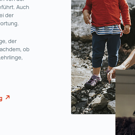
eführt. Auch
ei der
wortung.
ge, der
 nachdem, ob
Lehrlinge,
g
Österreichische Sozialversicherung (wird in einer
echtliche Werte (wird in einer neuen Registerkarte 
srechtliche Werte (wird in einer neuen Registerkar