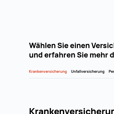
Wählen Sie einen Versi
und erfahren Sie mehr 
Krankenversicherung
Unfallversicherung
Pe
Unfal
Pensi
Arbei
Krankenversicheru