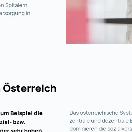
en Spitälern
ersorgung in
 Österreich
Das österreichische Syst
zum Beispiel die
zentrale und dezentrale
ial- bzw.
dominieren die sozialver
iner sehr hohen