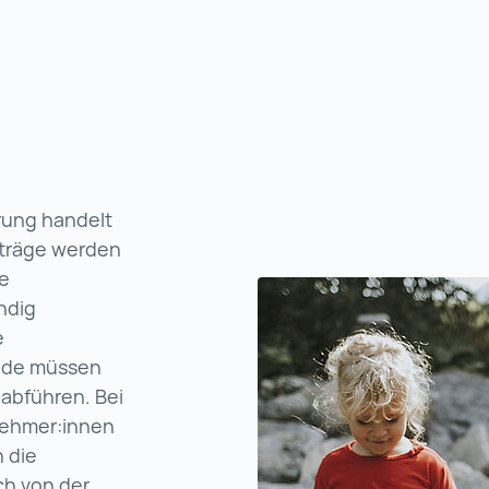
g
erung handelt
iträge werden
le
ndig
e
nde müssen
 abführen. Bei
nehmer:innen
 die
ch von der