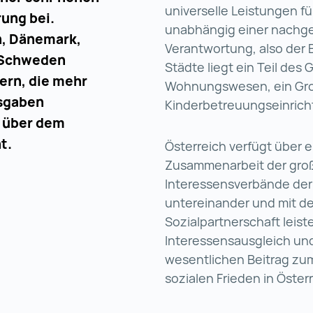
universelle Leistungen 
rung bei.
unabhängig einer nachgew
n, Dänemark,
Verantwortung, also der
d Schweden
Städte liegt ein Teil de
ern, die mehr
Wohnungswesen, ein Großt
usgaben
Kinderbetreuungseinrich
h über dem
t.
Österreich verfügt über
Zusammenarbeit der groß
Interessensverbände der
untereinander und mit de
Sozialpartnerschaft leist
Interessensausgleich un
wesentlichen Beitrag z
sozialen Frieden in Öster