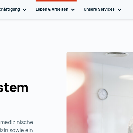
chäftigung
Toggle sub navigation
Leben & Arbeiten
Toggle sub navigation
Unsere Services
Toggl
stem
 medizinische
zin sowie ein