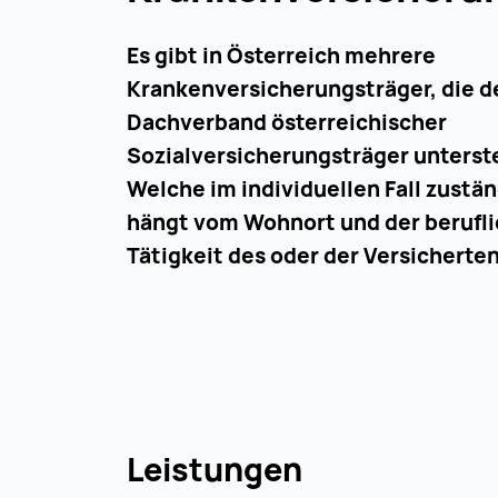
Das Pensions
Mehrere Un
Leistungen
Lebensjahr 
österreic
Arbeitslos
Es gibt in Österreich mehrere
Bürger:inne
Zuständig
Krankenversicherungsträger, die 
Anspruch au
Dachverband österreichischer
als ein Jahr
Allgemei
Sozialversicherungsträger unterste
Möchte man 
Wurden Vers
Welche im individuellen Fall zuständ
aus dem EU-
Pensionszei
Sozialve
zunächst di
hängt vom Wohnort und der berufl
eingerechn
Ansprechpart
Versiche
Tätigkeit des oder der Versicherten
Weitere 
regionalen 
Bergbau
in Österreic
arbeite
ausgefüllt 
Leistu
pension
Nach erfolg
Unter die Le
des AMS in 
Arbeitsunfä
oesterre
Leistungen
sofort über 
Erwerbstäti
Österreich i