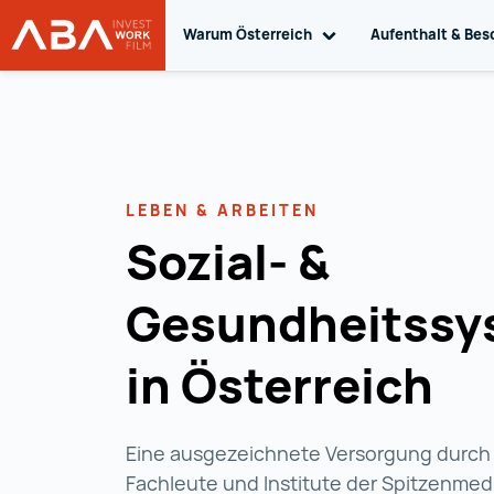
Warum Österreich
Toggle sub navigation
Aufenthalt & Bes
WORK in AUSTRIA
Zum Inhalt
LEBEN & ARBEITEN
Sozial- &
Gesundheitssy
in Österreich
Eine ausgezeichnete Versorgung durch
Fachleute und Institute der Spitzenmedi