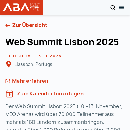
SEARCH
MOB
WORK in AUSTRIA
Zum Inhalt
Zur Übersicht
Web Summit Lisbon 2025
10.11.2025 - 13.11.2025
Lissabon, Portugal
Mehr erfahren
Zum Kalender hinzufügen
Der Web Summit Lisbon 2025 (10.–13. November,
MEO Arena) wird über 70.000 Teilnehmer aus
mehr als 160 Ländern zusammenbringen,
darunter über 1.000 Referenten und über 2.000