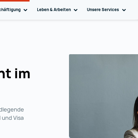
chäftigung
Toggle sub navigation
Leben & Arbeiten
Toggle sub navigation
Unsere Services
Toggl
ht im
ndlegende
 und Visa