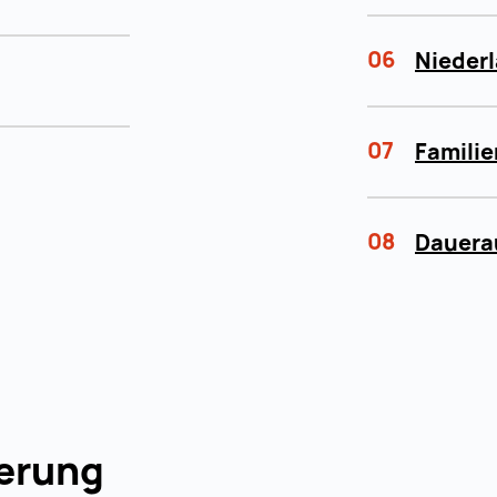
06
Nieder
07
Famili
08
Dauera
erung