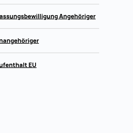
lassungsbewilligung Angehöriger
enangehöriger
ufenthalt EU