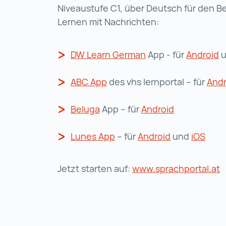
Niveaustufe C1, über Deutsch für den Be
Lernen mit Nachrichten:
DW Learn German
DW Learn German (w
App - für
Android
A
u
ABC App
ABC App (wird in einer neue
des vhs lernportal – für
Andr
Beluga
Beluga (wird in einer neuen R
App – für
Android
Android (wir
Lunes App
Lunes App (wird in einer 
– für
Android
Android (wird
und
iOS
iOS 
Jetzt starten auf:
www.sprachportal.at
w