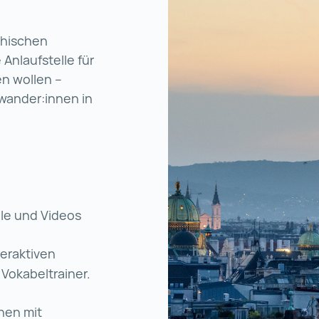
ichischen
 Anlaufstelle für
en wollen –
uwander:innen in
ule und Videos
teraktiven
Vokabeltrainer.
nen mit