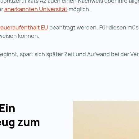
ionszertifikats A2 auch einen Nachweis über Ihre allg
er
anerkannten Universität
anerkannten Universität (wi
möglich.
aueraufenthalt EU
Daueraufenthalt EU (wird in einer 
beantragt werden. Für diesen müss
hweisen können.
ginnt, spart sich später Zeit und Aufwand bei der Ver
Ein
eug zum