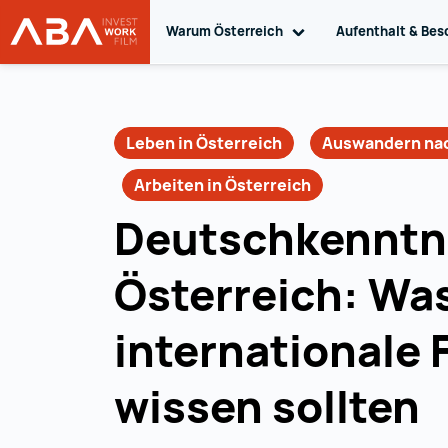
Warum Österreich
Toggle sub navigation
Aufenthalt & Bes
WORK in AUSTRIA
Zum Inhalt
Leben in Österreich
Auswandern nac
Arbeiten in Österreich
Deutschkenntni
Österreich: Wa
internationale 
wissen sollten