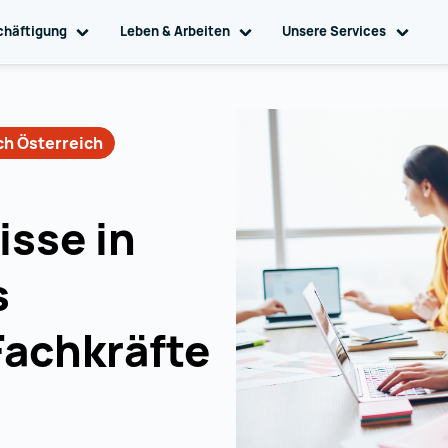
chäftigung
Toggle sub navigation
Leben & Arbeiten
Toggle sub navigation
Unsere Services
Toggl
h Österreich
sse in
s
Fachkräfte