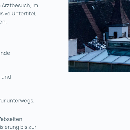
m Arztbesuch, im
sive Untertitel,
gen.
stests für ÖIF-Prüfungen (wird in einer neuen Regist
tende
.
n und
für unterwegs.
Webseiten
sierung bis zur