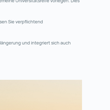
emeine Universitätsreife vorlegen. Dies
rd in einer neuen Registerkarte geöffnet)
neuen Registerkarte geöffnet)
en Sie verpflichtend
längerung und integriert sich auch