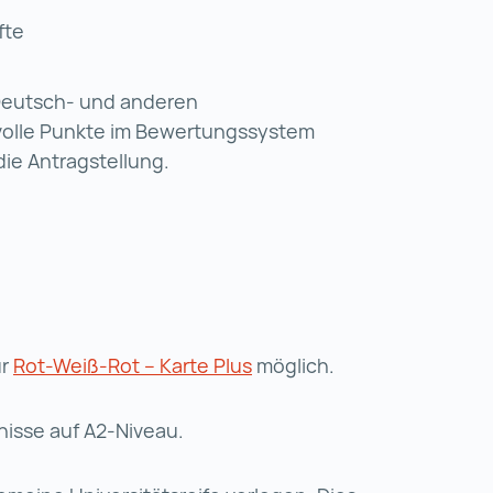
fte
 Deutsch- und anderen
volle Punkte im Bewertungssystem
 die Antragstellung.
ur
Rot-Weiß-Rot – Karte Plus
Rot-Weiß-Rot – Karte Plus
möglich.
tnisse auf A2-Niveau.